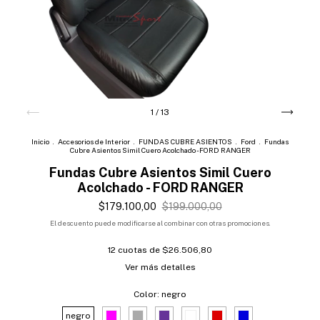
1
/
13
Inicio
.
Accesorios de Interior
.
FUNDAS CUBRE ASIENTOS
.
Ford
.
Fundas
Cubre Asientos Simil Cuero Acolchado - FORD RANGER
Fundas Cubre Asientos Simil Cuero
Acolchado - FORD RANGER
$179.100,00
$199.000,00
El descuento puede modificarse al combinar con otras promociones.
12
cuotas de
$26.506,80
Ver más detalles
Color:
negro
negro