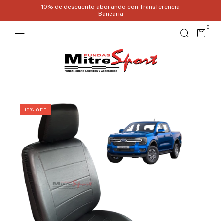
10% de descuento abonando con Transferencia
Bancaria
0
10
%
OFF