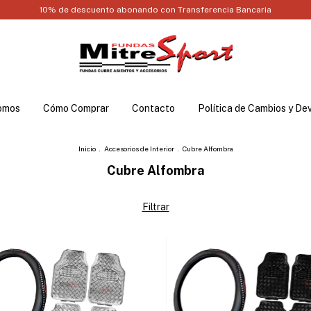
10% de descuento abonando con Transferencia Bancaria
omos
Cómo Comprar
Contacto
Política de Cambios y De
Inicio
.
Accesorios de Interior
.
Cubre Alfombra
Cubre Alfombra
Filtrar