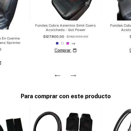
Fundas Cubre Asientos Simil Cuero
Fundas Cubr
Acolchado - Gol Power
Acolc
$127.800,00
$142.000,00
 En Cuerina
nz Sprinter
+4
0
Comprar
Para comprar con este producto