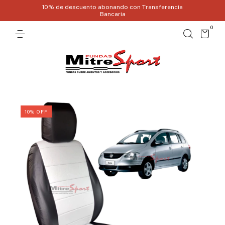
10% de descuento abonando con Transferencia
Bancaria
0
10
%
OFF