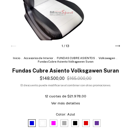
1
/
13
Inicio
.
Accesorios de Interior
.
FUNDAS CUBRE ASIENTOS
.
Volkswagen
.
Fundas Cubre Asiento Volksgawen Suran
Fundas Cubre Asiento Volksgawen Suran
$148.500,00
$165.000,00
El descuento puede modificarse al combinar con otras promociones.
12
cuotas de
$21.978,00
Ver más detalles
Color:
Azul