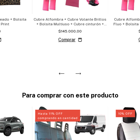
teado + Bolsita
Cubre Alfombra + Cubre Volante Brillos
Cubre Alfomb
Print
+ Bolsita Multiuso + Cubre cinturón +
Fluo + Bolsita
Cubre Palanca
+ 
0
$145.000,00
Para comprar con este producto
Hasta 11% OFF
10
%
OFF
comprando en cantidad